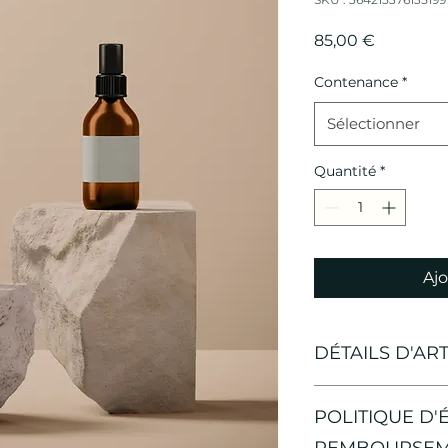
Prix
85,00 €
Contenance
*
Sélectionner
Quantité
*
Ajo
DÉTAILS D'AR
Détails d'article. Sa
POLITIQUE D'
de l'article : taille,
Cet emplacement es