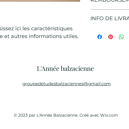
REMBOURSE
avantages de cet art
Politique d'échang
INFO DE LIVR
Informez vos visit
et de remboursemen
sissez ici les caractéristiques 
sur votre site. Éno
Condition de livrais
ère et autres informations utiles.
afin d'établir une 
davantage de détai
clients et leur perm
et conditionnement 
site en toute sécuri
informations claire
afin de rassurer vo
confiance.
L'Année balzacienne
groupedetudesbalzaciennes@gmail.com
© 2023 par L'Année Balzacienne. Créé avec Wix.com