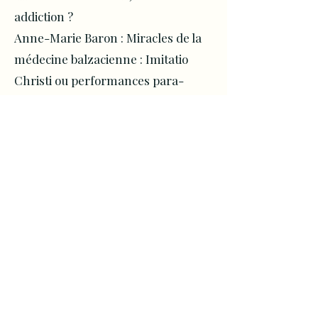
addiction ?
Anne-Marie Baron : Miracles de la
médecine balzacienne : Imitatio
Christi ou performances para-
psychiques ?
Mokhtar Belarbi : Le merveilleux
médical dans
Le Médecin de
campagne
VARIÉTÉS
Lucius de Mello : Balzac sauvage.
La
Comédie humaine
dans la forêt
amazonienne
Michele Morselli :
Autour du Tartare
ou
Le Retour de l’exilé
de Viellerglé